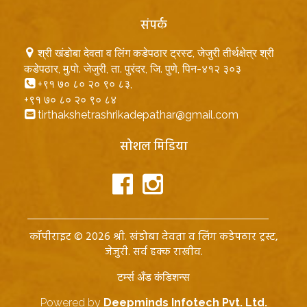
संपर्क
श्री खंडोबा देवता व लिंग कडेपठार ट्रस्ट, जेजुरी तीर्थक्षेत्र श्री
कडेपठार, मु.पो. जेजुरी, ता. पुरंदर, जि. पुणे, पिन-४१२ ३०३
+९१ ७० ८० २० ९० ८३
,
+९१ ७० ८० २० ९० ८४
tirthakshetrashrikadepathar@gmail.com
सोशल मिडिया
कॉपीराइट © 2026 श्री. खंडोबा देवता व लिंग कडेपठार ट्रस्ट,
जेजुरी. सर्व हक्क राखीव.
टर्म्स अँड कंडिशन्स
Powered by
Deepminds Infotech Pvt. Ltd.