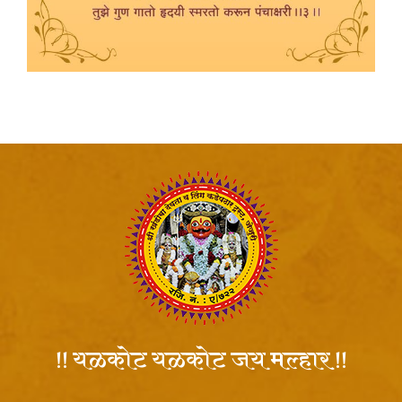
!! यळकोट यळकोट जय मल्हार !!